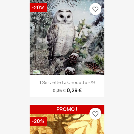
-20%
favorite_border
1 Serviette La Chouette -79
0,29 €
0,36 €
PROMO !
favorite_border
-20%