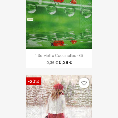
1 Serviette Coccinelles -86
0,29 €
0,36 €
-20%
favorite_border