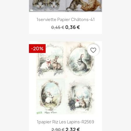
1serviette Papier Châtons-41
0,36 €
0,45 €
-20%
favorite_border
1papier Riz Les Lapins-R2569
2,32 €
2,90 €