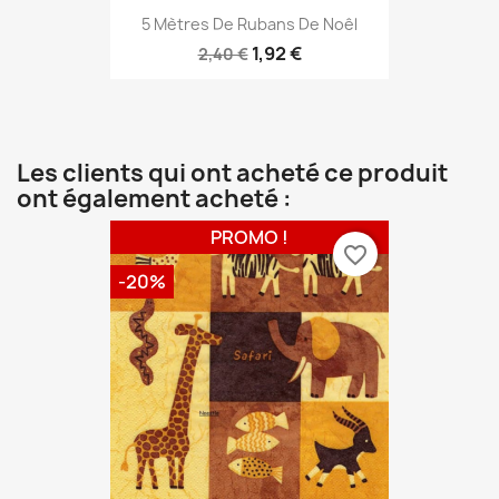
5 Mètres De Rubans De Noêl
1,92 €
2,40 €
Les clients qui ont acheté ce produit
ont également acheté :
PROMO !
favorite_border
-20%