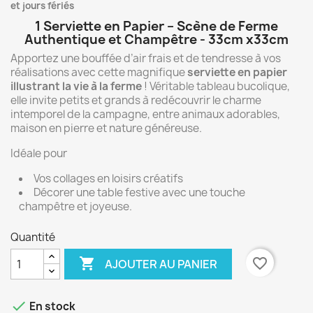
et jours fériés
1 Serviette en Papier – Scène de Ferme
Authentique et Champêtre - 33cm x33cm
Apportez une bouffée d’air frais et de tendresse à vos
réalisations avec cette magnifique
serviette en papier
illustrant la vie à la ferme
! Véritable tableau bucolique,
elle invite petits et grands à redécouvrir le charme
intemporel de la campagne, entre animaux adorables,
maison en pierre et nature généreuse.
Idéale pour
Vos collages en loisirs créatifs
Décorer une table festive avec une touche
champêtre et joyeuse.
Quantité

favorite_border
AJOUTER AU PANIER

En stock