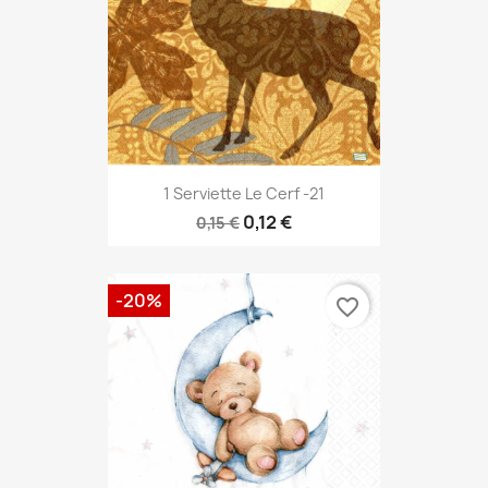
1 Serviette Le Cerf -21
0,12 €
0,15 €
-20%
favorite_border