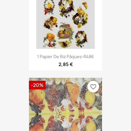
1 Papier De Riz Pâques-R486
2,85 €
-20%
favorite_border