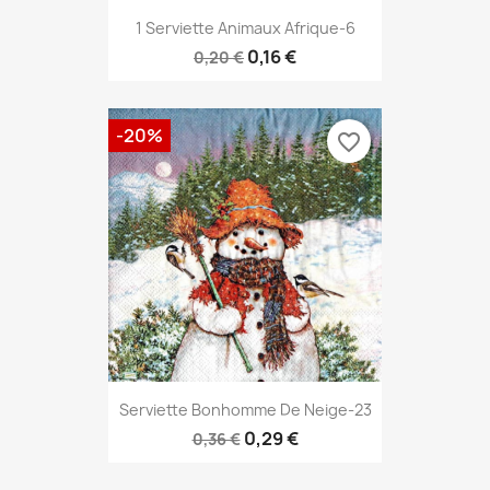
1 Serviette Animaux Afrique-6
0,16 €
0,20 €
-20%
favorite_border
Serviette Bonhomme De Neige-23
0,29 €
0,36 €