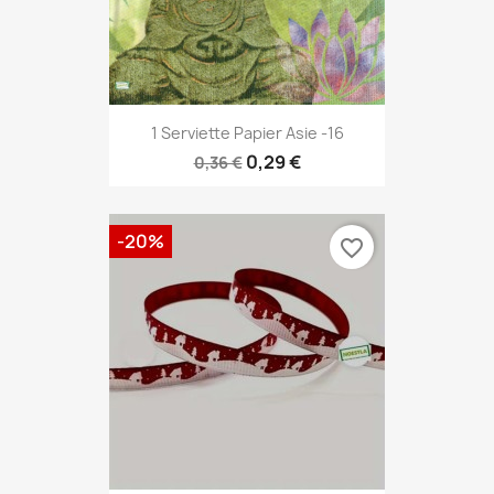
1 Serviette Papier Asie -16
0,29 €
0,36 €
-20%
favorite_border