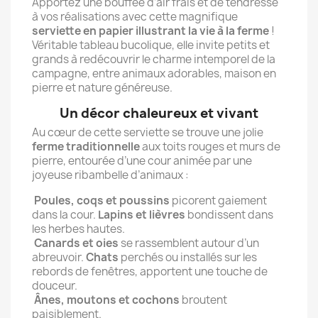
Apportez une bouffée d’air frais et de tendresse
à vos réalisations avec cette magnifique
serviette en papier illustrant la vie à la ferme
!
Véritable tableau bucolique, elle invite petits et
grands à redécouvrir le charme intemporel de la
campagne, entre animaux adorables, maison en
pierre et nature généreuse.
Un décor chaleureux et vivant
Au cœur de cette serviette se trouve une jolie
ferme traditionnelle
aux toits rouges et murs de
pierre, entourée d’une cour animée par une
joyeuse ribambelle d’animaux :
Poules, coqs et poussins
picorent gaiement
dans la cour.
Lapins et lièvres
bondissent dans
les herbes hautes.
Canards et oies
se rassemblent autour d’un
abreuvoir.
Chats
perchés ou installés sur les
rebords de fenêtres, apportent une touche de
douceur.
Ânes
,
moutons et cochons
broutent
paisiblement.