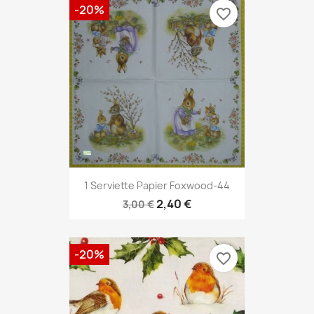
-20%
favorite_border
1 Serviette Papier Foxwood-44
2,40 €
3,00 €
-20%
favorite_border