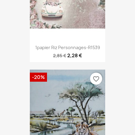
1papier Riz Personnages-R1539
2,28 €
2,85 €
-20%
favorite_border