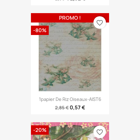
PROMO !
favorite_border
-80%
1papier De Riz Oiseaux-AIST6
0,57 €
2,85 €
-20%
favorite_border