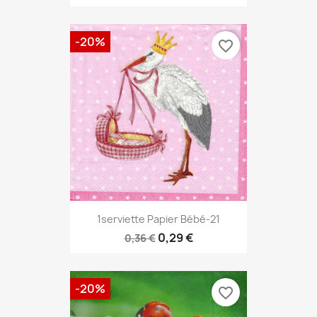
-20%
favorite_border
1serviette Papier Bébé-21
0,29 €
0,36 €
-20%
favorite_border