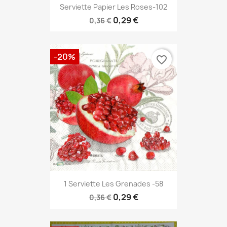
Serviette Papier Les Roses-102
0,29 €
0,36 €
-20%
favorite_border
1 Serviette Les Grenades -58
0,29 €
0,36 €