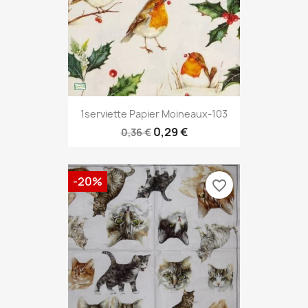
1serviette Papier Moineaux-103
0,29 €
0,36 €
-20%
favorite_border