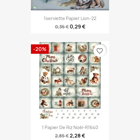
1serviette Papier Lion-22
0,29 €
0,36 €
-20%
favorite_border
1 Papier De Riz Noêl-R1640
2,28 €
2,85 €