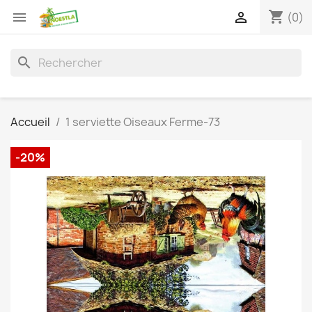
shopping_cart


(0)
search
Accueil
1 serviette Oiseaux Ferme-73
-20%