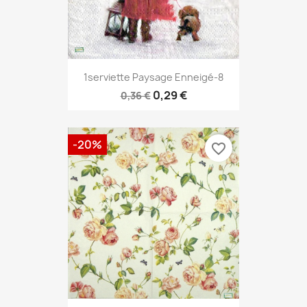
1serviette Paysage Enneigé-8
0,29 €
0,36 €
-20%
favorite_border