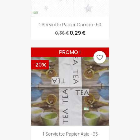
1 Serviette Papier Ourson -50
0,29 €
0,36 €
PROMO !
favorite_border
-20%
1 Serviette Papier Asie -95