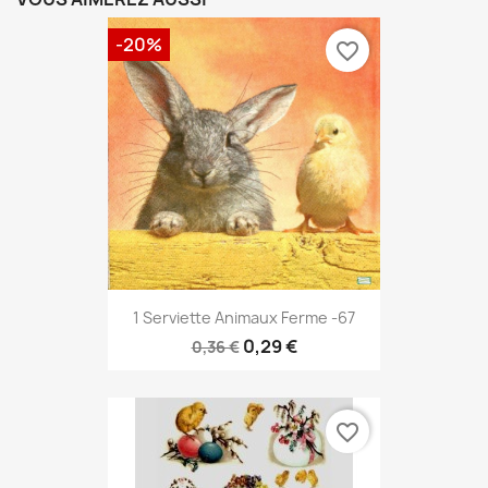
-20%
favorite_border
1 Serviette Animaux Ferme -67
0,29 €
0,36 €
favorite_border