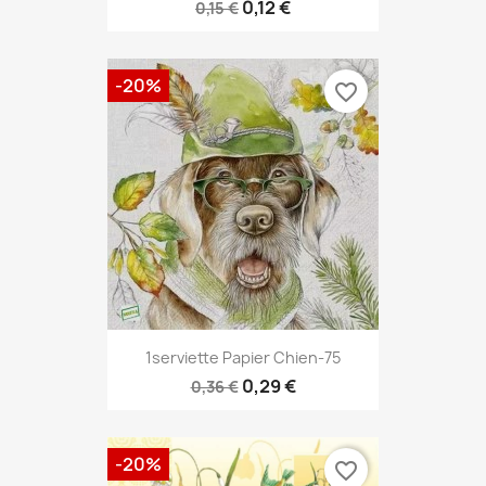
0,12 €
0,15 €
-20%
favorite_border
1serviette Papier Chien-75
0,29 €
0,36 €
-20%
favorite_border