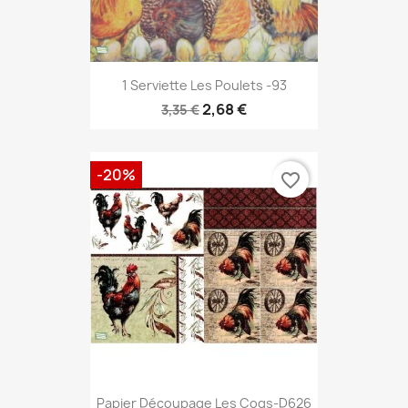
1 Serviette Les Poulets -93
2,68 €
3,35 €
-20%
favorite_border
Papier Découpage Les Coqs-D626